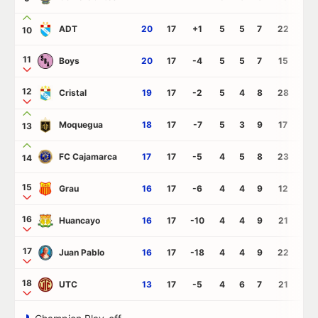
ADT
20
17
+1
5
5
7
22
21
10
11
Boys
20
17
-4
5
5
7
15
19
12
Cristal
19
17
-2
5
4
8
28
30
Moquegua
18
17
-7
5
3
9
17
24
13
FC Cajamarca
17
17
-5
4
5
8
23
28
14
15
Grau
16
17
-6
4
4
9
12
18
16
Huancayo
16
17
-10
4
4
9
21
31
17
Juan Pablo
16
17
-18
4
4
9
22
40
18
UTC
13
17
-5
4
6
7
21
26