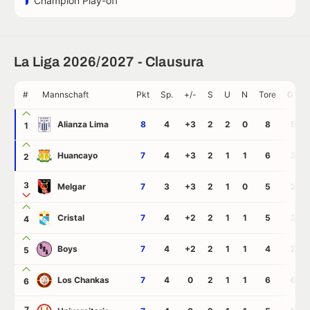
Champion Play-off
La Liga 2026/2027 - Clausura
#
Mannschaft
Pkt
Sp.
+/-
S
U
N
Tore
GT
Alianza Lima
8
4
+3
2
2
0
8
5
1
Huancayo
7
4
+3
2
1
1
6
3
2
3
Melgar
7
3
+3
2
1
0
5
2
Cristal
7
4
+2
2
1
1
5
3
4
Boys
7
4
+2
2
1
1
4
2
5
Los Chankas
7
4
0
2
1
1
6
6
6
7