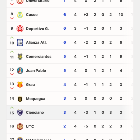
Universitario
7
4
0
2
1
1
5
5
8
Cusco
6
4
+3
2
0
2
10
7
9
6
3
+1
2
0
1
3
2
Deportivo G.
Alianza Atl.
6
4
-2
2
0
2
6
8
10
Comerciantes
5
4
+1
1
2
1
9
8
11
12
Juan Pablo
5
4
0
1
2
1
4
4
13
Grau
4
4
-1
1
1
2
3
4
14
3
3
0
0
3
0
2
2
Moquegua
Cienciano
3
4
-3
1
0
3
3
6
15
16
2
4
-5
0
2
2
3
8
UTC
17