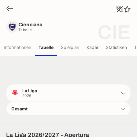
Cienciano
Tabelle
Cienciano
CIE
Tabelle
Informationen
Tabelle
Spielplan
Kader
Statistiken
T
La Liga
2026
Gesamt
La Liga 2026/2027 - Apertura