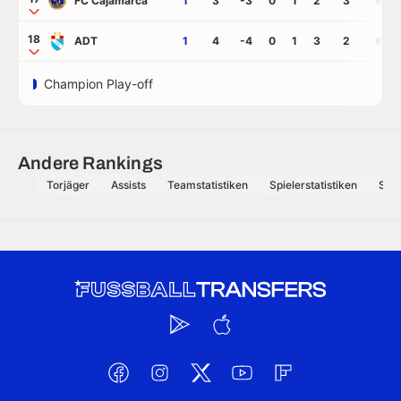
FC Cajamarca
1
3
-3
0
1
2
3
6
18
ADT
1
4
-4
0
1
3
2
6
Champion Play-off
Andere Rankings
Torjäger
Assists
Teamstatistiken
Spielerstatistiken
Schi