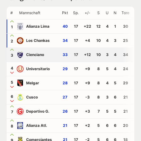
#
Mannschaft
Pkt
Sp.
+/-
S
U
N
Tore
GT
Alianza Lima
40
17
+22
12
4
1
30
8
1
Los Chankas
34
17
+4
10
4
3
25
21
2
Cienciano
33
17
+12
10
3
4
34
22
3
4
Universitario
29
17
+9
8
5
4
24
15
5
Melgar
28
17
+9
8
4
5
29
20
6
Cusco
27
17
-3
8
3
6
21
24
Deportivo G.
26
17
+3
7
5
5
21
18
7
Alianza Atl.
21
17
+2
5
6
6
20
18
8
Comerciantes
21
17
-2
5
6
6
18
20
9