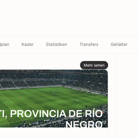
lplan
Kader
Statistiken
Transfers
Gehälter
Mehr sehen
I, PROVINCIA DE RÍO
NEGRO