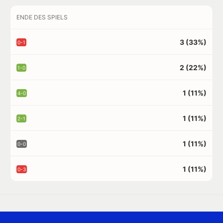
ENDE DES SPIELS
3 (33%)
0-1
2 (22%)
1-0
1 (11%)
4-0
1 (11%)
2-1
1 (11%)
0-0
1 (11%)
0-3