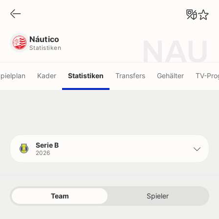
Náutico
Statistiken
Náutico
NAU
Statistiken
pielplan
Kader
Statistiken
Transfers
Gehälter
TV-Pr
Serie B
2026
Team
Spieler