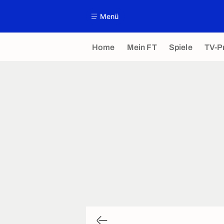
Menü
Home
Mein FT
Spiele
TV-P