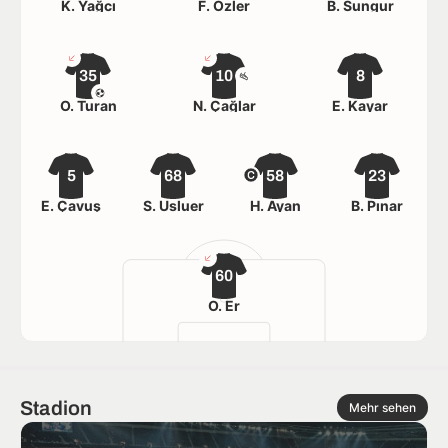
K. Yağcı
F. Özler
B. Sungur
35
10
8
Ö. Turan
N. Çağlar
E. Kayar
5
68
58
23
E. Çavuş
S. Usluer
H. Ayan
B. Pınar
60
O. Er
Stadion
Mehr sehen