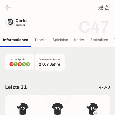
Çorlu
Türkei
Çorlu
C47
Türkei
Informationen
Tabelle
Spielplan
Kader
Statistiken
Letzte Spiele
Durchschnittsalter
27.07 Jahre
N
S
N
S
S
Letzte 11
4-3-3
22
70
16