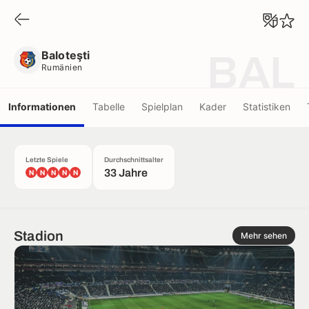
Baloteşti
Rumänien
Baloteşti
BAL
Rumänien
Informationen
Tabelle
Spielplan
Kader
Statistiken
Letzte Spiele
Durchschnittsalter
33 Jahre
N
N
N
N
N
Stadion
Mehr sehen