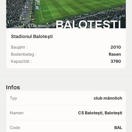
BALOTEŞTI
Stadionul Baloteşti
Baujahr :
2010
Bodenbelag :
Rasen
Kapazität :
3780
Infos
Typ
club männlich
Namen
CS Baloteşti, Baloteşti
Code
BAL