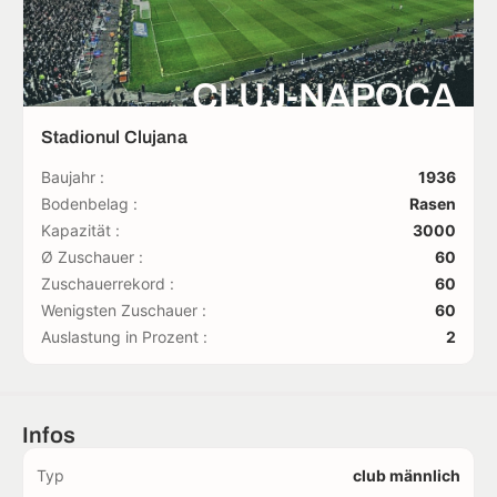
CLUJ-NAPOCA
Stadionul Clujana
Baujahr :
1936
Bodenbelag :
Rasen
Kapazität :
3000
Ø Zuschauer :
60
Zuschauerrekord :
60
Wenigsten Zuschauer :
60
Auslastung in Prozent :
2
Infos
Typ
club männlich