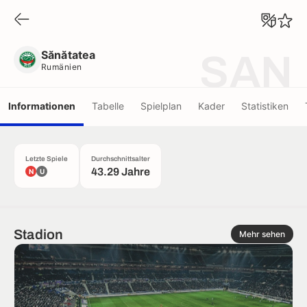
Sănătatea
Rumänien
Sănătatea
SAN
Rumänien
Informationen
Tabelle
Spielplan
Kader
Statistiken
Letzte Spiele
Durchschnittsalter
43.29 Jahre
N
U
Stadion
Mehr sehen