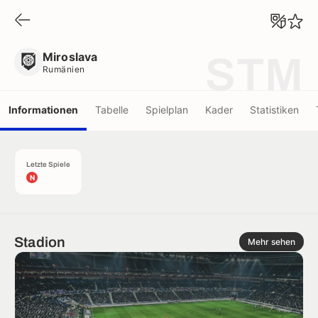
Miroslava
Rumänien
Miroslava
STM
Rumänien
Informationen
Tabelle
Spielplan
Kader
Statistiken
Letzte Spiele
N
Stadion
Mehr sehen