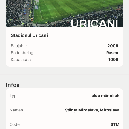
URICANI
Stadionul Uricani
Baujahr :
2009
Bodenbelag :
Rasen
Kapazität :
1099
Infos
Typ
club männlich
Namen
Ştiinţa Miroslava, Miroslava
Code
STM