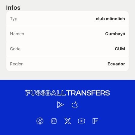
Infos
Typ
club männlich
Namen
Cumbayá
Code
CUM
Region
Ecuador