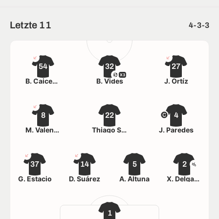
Letzte 11
4-3-3
54
32
27
X3
B. Caicedo
B. Vides
J. Ortíz
8
22
4
M. Valencia
Thiago Serpa
J. Paredes
37
14
5
2
G. Estacio
D. Suárez
A. Altuna
X. Delgado
1