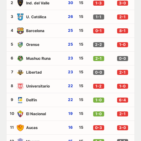
2
30
15
Ind. del Valle
1-3
3-0
3
26
15
U. Católica
1-1
2-1
4
25
15
Barcelona
0-1
8-1
5
25
15
Orense
2-2
1-0
6
23
15
Mushuc Runa
2-1
0-0
7
23
15
Libertad
0-0
2-1
8
22
15
Universitario
1-2
1-0
9
22
15
Delfín
1-0
6-4
10
19
15
El Nacional
1-0
2-1
11
16
15
Aucas
0-3
3-0