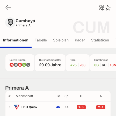
Cumbayá
Primera A
Cumbayá
CUM
Primera A
Informationen
Tabelle
Spielplan
Kader
Statistiken
Letzte Spiele
Durchschnittsalter
Tore
Ergebnisse
29.09 Jahre
N
U
N
S
U
+25
-53
6S
6U
18
Primera A
#
Mannschaft
Pkt
Sp.
H
A
1
35
15
LDU Quito
1-3
2-1