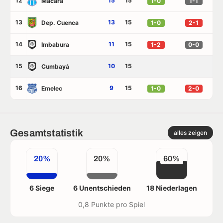
12
15
15
Macara
1-0
1-1
13
13
15
Dep. Cuenca
1-0
2-1
14
11
15
Imbabura
1-2
0-0
15
10
15
Cumbayá
16
9
15
Emelec
1-0
2-0
Gesamtstatistik
alles zeigen
20%
20%
60%
6 Siege
6 Unentschieden
18 Niederlagen
0,8 Punkte pro Spiel