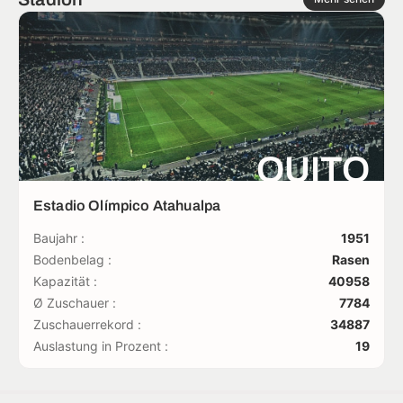
QUITO
Estadio Olímpico Atahualpa
Baujahr :
1951
Bodenbelag :
Rasen
Kapazität :
40958
Ø Zuschauer :
7784
Zuschauerrekord :
34887
Auslastung in Prozent :
19