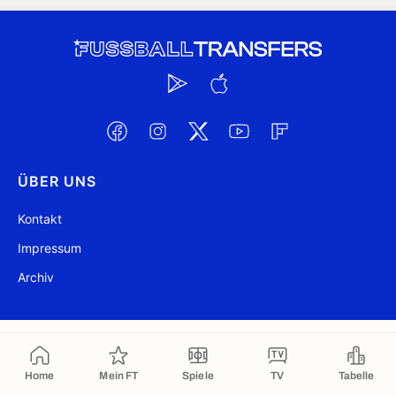
ÜBER UNS
Kontakt
Impressum
Archiv
@ FussballTransfers.com 2009-2026
Aktualisiert 08:10
In die Zwischenablage kopiert
Home
Mein FT
Spiele
TV
Tabelle