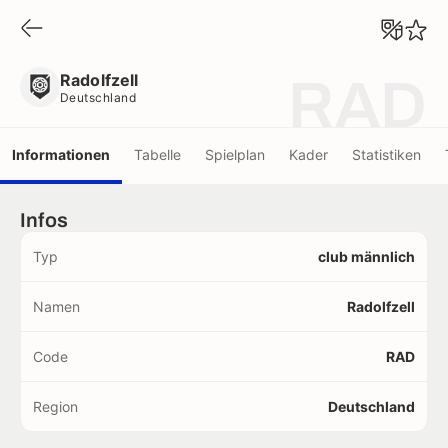
Radolfzell
Deutschland
Radolfzell
RAD
Deutschland
Informationen
Tabelle
Spielplan
Kader
Statistiken
Infos
Typ
club männlich
Namen
Radolfzell
Code
RAD
Region
Deutschland