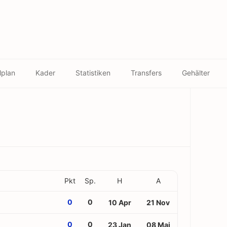
lplan
Kader
Statistiken
Transfers
Gehälter
Pkt
Sp.
H
A
0
0
10 Apr
21 Nov
0
0
23 Jan
08 Mai