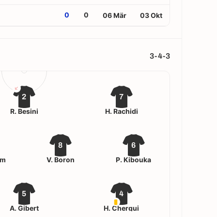
0
0
06 Mär
03 Okt
3-4-3
2
7
R. Besini
H. Rachidi
8
6
em
V. Boron
P. Kibouka
5
4
A. Gibert
H. Chergui