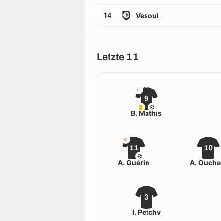
14
Vesoul
Letzte 11
9
B. Mathis
11
10
A. Guérin
A. Ouch
3
I. Petchy