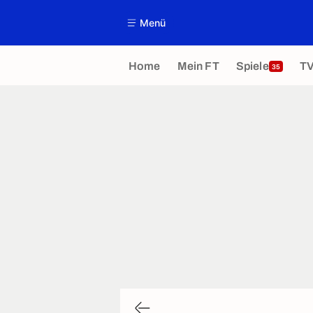
Menü
Home
Mein FT
Spiele
T
35