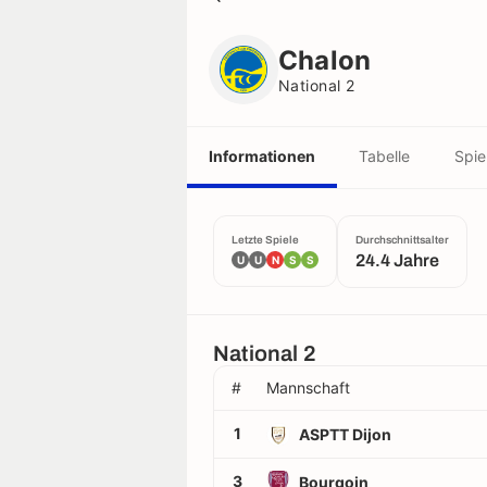
Chalon
National 2
Chalon
National 2
Informationen
Tabelle
Spie
Letzte Spiele
Durchschnittsalter
24.4 Jahre
U
U
N
S
S
National 2
#
Mannschaft
1
ASPTT Dijon
3
Bourgoin