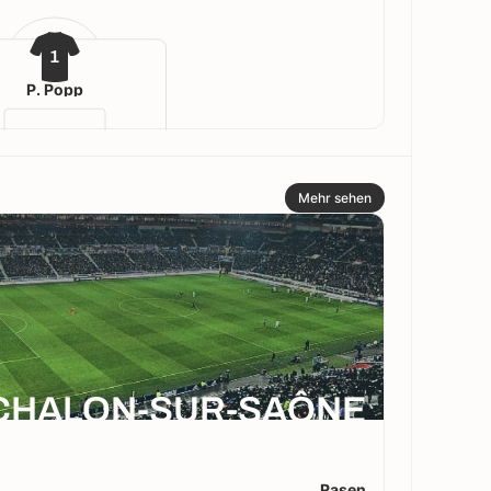
1
P. Popp
Mehr sehen
CHALON-SUR-SAÔNE
Rasen