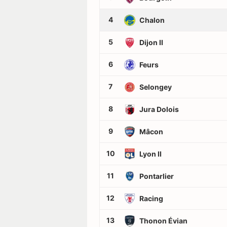
4
Chalon
5
Dijon II
6
Feurs
7
Selongey
8
Jura Dolois
9
Mâcon
10
Lyon II
11
Pontarlier
12
Racing
13
Thonon Évian