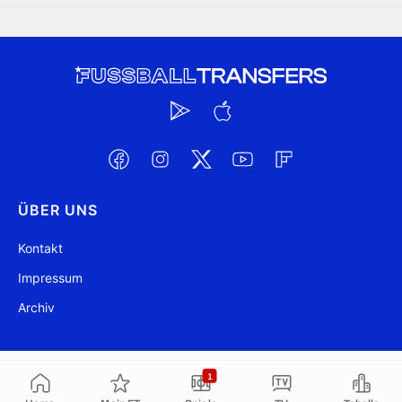
ÜBER UNS
Kontakt
Impressum
Archiv
@ FussballTransfers.com 2009-2026
Aktualisiert 17:18
1