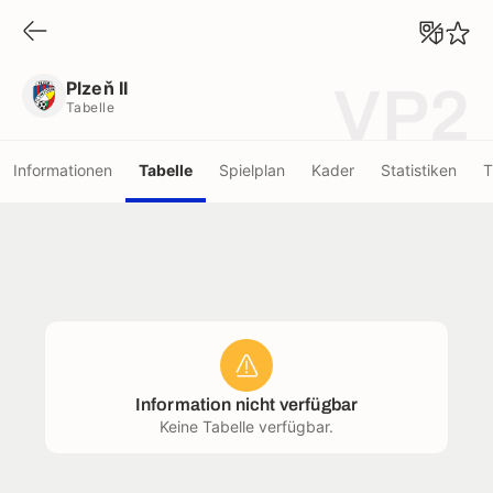
Plzeň II
Tabelle
Plzeň II
VP2
Tabelle
Informationen
Tabelle
Spielplan
Kader
Statistiken
T
Information nicht verfügbar
Keine Tabelle verfügbar.