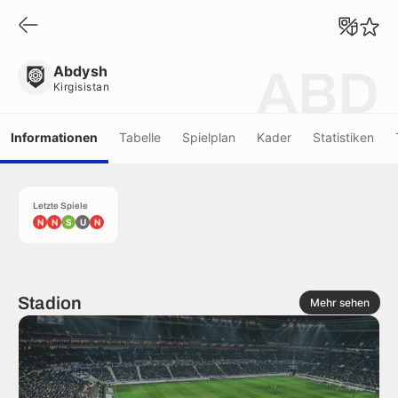
Abdysh
Kirgisistan
Abdysh
ABD
Kirgisistan
Informationen
Tabelle
Spielplan
Kader
Statistiken
Letzte Spiele
N
N
S
U
N
Stadion
Mehr sehen