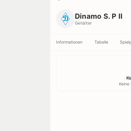
Dinamo S. P II
Gehälter
Dinamo S. P II
Gehälter
Informationen
Tabelle
Spiel
K
Keine 