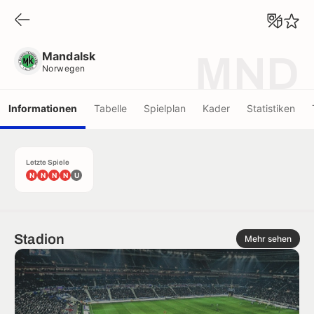
Mandalsk
Norwegen
Mandalsk
MND
Norwegen
Informationen
Tabelle
Spielplan
Kader
Statistiken
Letzte Spiele
N
N
N
N
U
Stadion
Mehr sehen