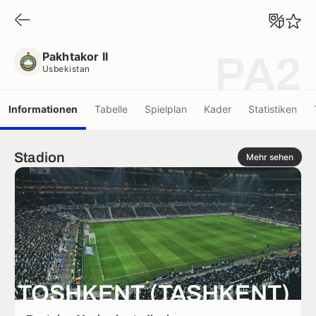
Pakhtakor II
Usbekistan
Pakhtakor II
PA2
Usbekistan
Informationen
Tabelle
Spielplan
Kader
Statistiken
Stadion
Mehr sehen
TOSHKENT (TASHKENT)