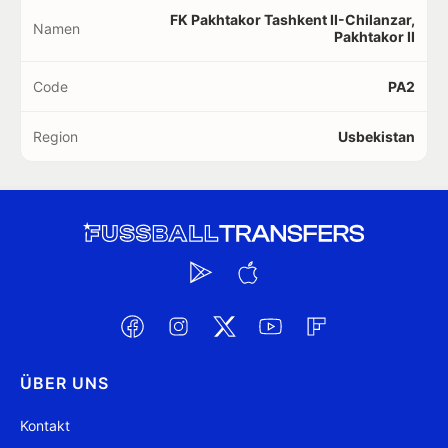
FK Pakhtakor Tashkent II-Chilanzar,
Namen
Pakhtakor II
Code
PA2
Region
Usbekistan
ÜBER UNS
Kontakt