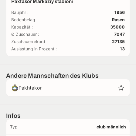
Paxtakor Markaziy stadioni
Baujahr :
1956
Bodenbelag :
Rasen
Kapazität :
35000
Ø Zuschauer :
7047
Zuschauerrekord :
27135
Auslastung in Prozent :
13
Andere Mannschaften des Klubs
Pakhtakor
Infos
Typ
club männlich