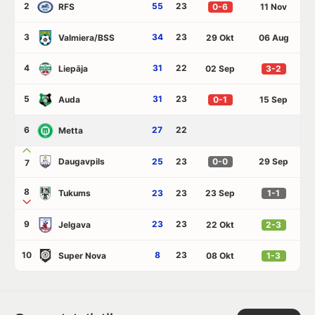
2
55
23
RFS
0-6
11 Nov
3
34
23
Valmiera/BSS
29 Okt
06 Aug
4
31
22
Liepāja
02 Sep
3-2
5
31
23
Auda
0-1
15 Sep
6
27
22
Metta
Daugavpils
25
23
0-0
29 Sep
7
8
Tukums
23
23
23 Sep
1-1
9
23
23
Jelgava
22 Okt
2-3
10
8
23
Super Nova
08 Okt
1-3