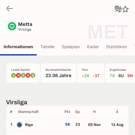
Metta
Virsliga
Metta
MET
Virsliga
Informationen
Tabelle
Spielplan
Kader
Statistiken
Letzte Spiele
Durchschnittsalter
Tore
Ergebnisse
23.06 Jahre
S
N
S
N
S
+29
-37
7S
6U
9N
Virsliga
#
Mannschaft
Pkt
Sp.
H
A
1
58
23
Riga
05 Nov
13 Aug