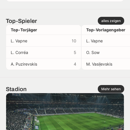
Top-Spieler
alles zeigen
Top-Torjäger
Top-Vorlagengeber
L. Vapne
10
L. Vapne
L. Corréa
5
O. Sow
A. Puzirevskis
4
M. Vasiļevskis
Stadion
Mehr sehen