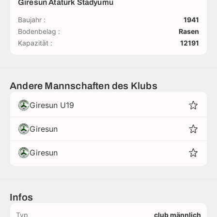
Giresun Atatürk Stadyumu
Baujahr :
1941
Bodenbelag :
Rasen
Kapazität :
12191
Andere Mannschaften des Klubs
Giresun U19
Giresun
Giresun
Infos
Typ
club männlich