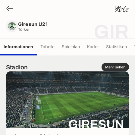
Giresun U21
Türkei
Giresun U21
GIR
Türkei
Informationen
Tabelle
Spielplan
Kader
Statistiken
Stadion
Mehr sehen
GIRESUN