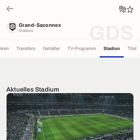
Grand-Saconnex
Stadion
Grand-Saconnex
GDS
Stadion
tiken
Transfers
Gehälter
TV-Programm
Stadion
Titel
Aktuelles Stadium