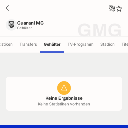
Guarani MG
Gehälter
Guarani MG
GMG
Gehälter
tistiken
Transfers
Gehälter
TV-Programm
Stadion
Tite
Keine Ergebnisse
Keine Statistiken vorhanden