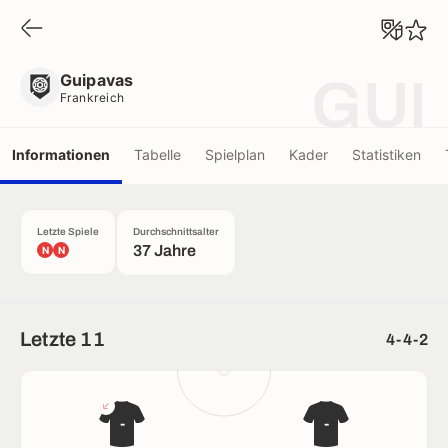
Guipavas
Frankreich
Guipavas
GUI
Frankreich
Informationen
Tabelle
Spielplan
Kader
Statistiken
Letzte Spiele
Durchschnittsalter
37 Jahre
N
N
Letzte 11
4-4-2
-
-