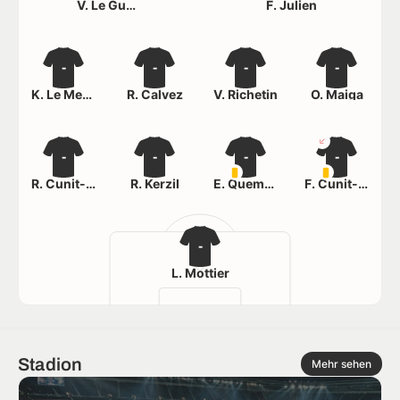
V. Le Guerneve
F. Julien
-
-
-
-
K. Le Menec
R. Calvez
V. Richetin
O. Maiga
-
-
-
-
R. Cunit-Ravet
R. Kerzil
E. Quemeneur
F. Cunit-Ravet
-
L. Mottier
Stadion
Mehr sehen