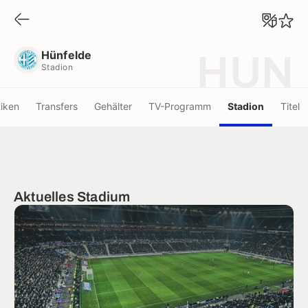
Hünfelde
Stadion
Hünfelde
HUN
Stadion
tiken
Transfers
Gehälter
TV-Programm
Stadion
Titel
Aktuelles Stadium