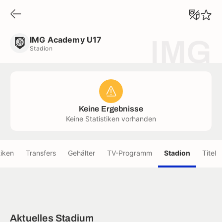
IMG Academy U17
Stadion
IMG Academy U17
IMG
Stadion
Keine Ergebnisse
Keine Statistiken vorhanden
tiken
Transfers
Gehälter
TV-Programm
Stadion
Titel
Aktuelles Stadium