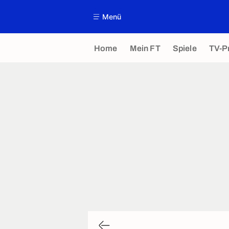
Menü
Home
Mein FT
Spiele
TV-P