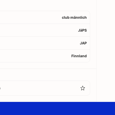
club männlich
JäPS
JAP
Finnland
e