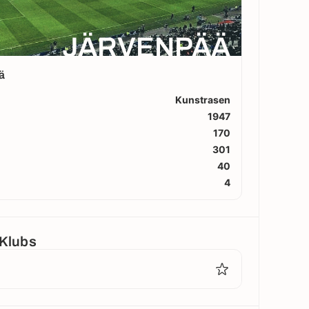
JÄRVENPÄÄ
ä
Kunstrasen
1947
170
301
40
4
 Klubs