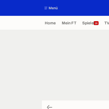
Menü
Home
Mein FT
Spiele
T
16