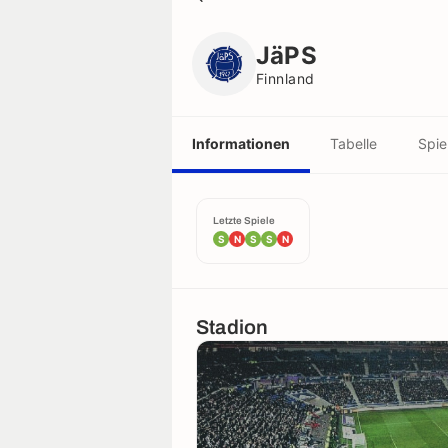
JäPS
Finnland
JäPS
Finnland
Informationen
Tabelle
Spie
Letzte Spiele
S
N
S
S
N
Stadion