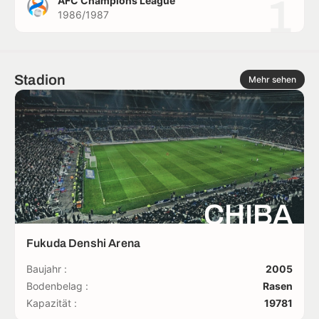
1
AFC Champions League
1986/1987
Stadion
Mehr sehen
CHIBA
Fukuda Denshi Arena
Baujahr :
2005
Bodenbelag :
Rasen
Kapazität :
19781