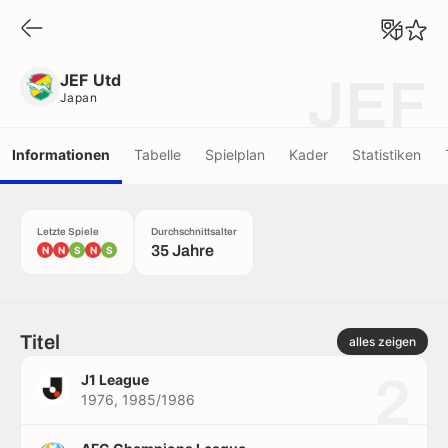
JEF Utd
Japan
JEF Utd
JEF
Japan
Informationen
Tabelle
Spielplan
Kader
Statistiken
Letzte Spiele
Durchschnittsalter
35 Jahre
N
N
S
N
S
Titel
alles zeigen
2
J1 League
1976, 1985/1986