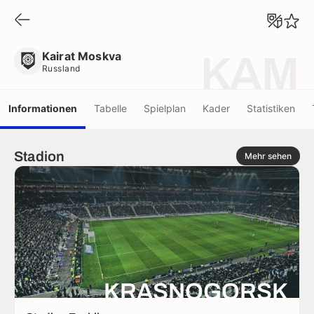
Kairat Moskva
Russland
Kairat Moskva
KAM
Russland
Informationen
Tabelle
Spielplan
Kader
Statistiken
Stadion
Mehr sehen
KRASNOGORSK