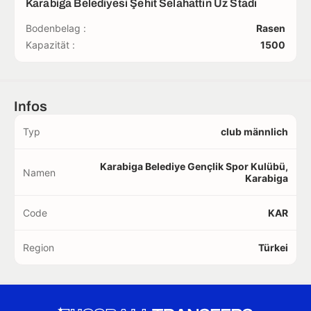
Karabiga Belediyesi Şehit Selahattin Uz Stadı
Bodenbelag :
Rasen
Kapazität :
1500
Infos
Typ
club männlich
Karabiga Belediye Gençlik Spor Kulübü,
Namen
Karabiga
Code
KAR
Region
Türkei