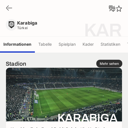
Karabiga
Türkei
Karabiga
KAR
Türkei
Informationen
Tabelle
Spielplan
Kader
Statistiken
Stadion
Mehr sehen
KARABIGA