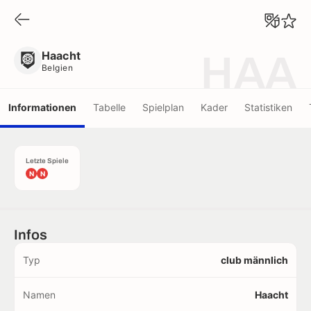
Haacht
Belgien
Haacht
HAA
Belgien
Informationen
Tabelle
Spielplan
Kader
Statistiken
Letzte Spiele
N
N
Infos
Typ
club männlich
Namen
Haacht