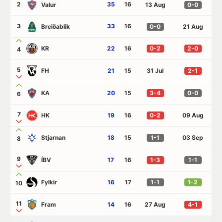
2
35
16
Valur
13 Aug
0-0
3
33
16
Breiðablik
0-0
21 Aug
KR
22
16
0-2
2-0
4
5
FH
21
15
31 Jul
2-1
KA
20
15
3-4
0-0
6
7
HK
19
16
0-2
09 Aug
Stjarnan
18
15
1-1
03 Sep
8
9
ÍBV
17
16
1-3
1-1
Fylkir
16
17
1-1
1-2
10
11
Fram
14
16
27 Aug
4-1