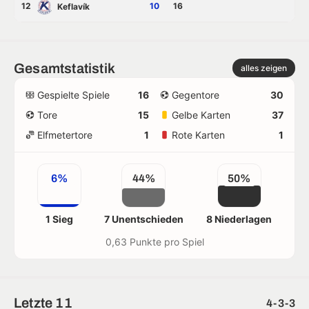
12
10
16
Keflavík
Gesamtstatistik
alles zeigen
Gespielte Spiele
16
Gegentore
30
Tore
15
Gelbe Karten
37
Elfmetertore
1
Rote Karten
1
6%
44%
50%
1 Sieg
7 Unentschieden
8 Niederlagen
0,63 Punkte pro Spiel
Letzte 11
4-3-3