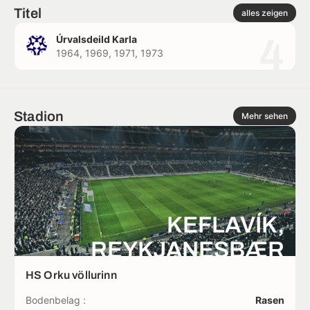
Titel
alles zeigen
4
Úrvalsdeild Karla
1964, 1969, 1971, 1973
Stadion
Mehr sehen
KEFLAVÍK,
REYKJANESBÆR
HS Orku völlurinn
Bodenbelag :
Rasen