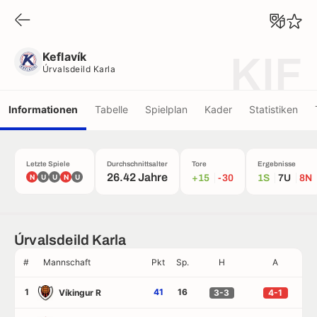
Keflavík
Úrvalsdeild Karla
Keflavík
KIF
Úrvalsdeild Karla
Informationen
Tabelle
Spielplan
Kader
Statistiken
Letzte Spiele
Durchschnittsalter
Tore
Ergebnisse
26.42 Jahre
N
U
U
N
U
+15
-30
1S
7U
8N
Úrvalsdeild Karla
#
Mannschaft
Pkt
Sp.
H
A
1
41
16
Víkingur R
3-3
4-1