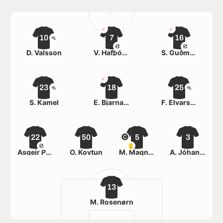
10
7
16
D. Valsson
V. Hafþórsson
S. Guðmundsson
23
18
25
S. Kamel
E. Bjarnason
F. Elvarsson
22
50
5
3
Ásgeir Páll Magnússon
O. Kovtun
M. Magnússon
A. Jóhannesson
13
M. Rosenørn