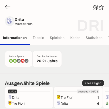
Drita
Mazedonien
Drita
DRI
Mazedonien
Informationen
Tabelle
Spielplan
Kader
Statistiken
Letzte Spiele
Durchschnittsalter
26.21 Jahre
S
S
U
N
U
Ausgewählte Spiele
alles zeigen
13/08
beendet - 06/08
Drita
Tre Fiori
1
Tre Fiori
Drita
4