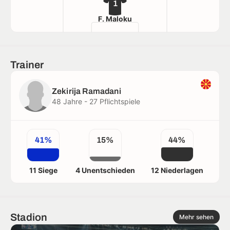
1
F. Maloku
Trainer
Zekirija Ramadani
48 Jahre - 27 Pflichtspiele
41%
15%
44%
11 Siege
4 Unentschieden
12 Niederlagen
Stadion
Mehr sehen