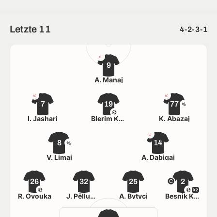
Letzte 11
4-2-3-1
9
A. Manaj
7
19
77
I. Jashari
Blerim Krasniqi
K. Abazaj
8
14
V. Limaj
A. Dabiqaj
26
32
25
2
X2
R. Ovouka
J. Pëllumbi
A. Bytyçi
Besnik Krasniqi