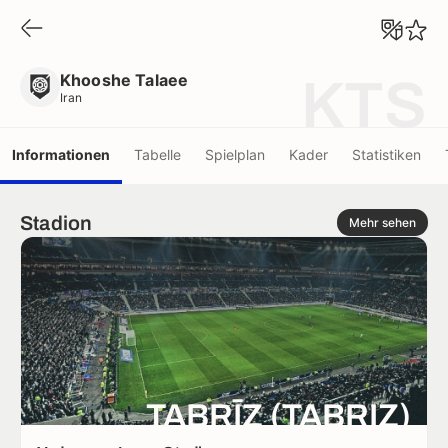
Khooshe Talaee
Iran
Khooshe Talaee
KTS
Iran
Informationen
Tabelle
Spielplan
Kader
Statistiken
Stadion
Mehr sehen
TABRĪZ (TABRIZ)