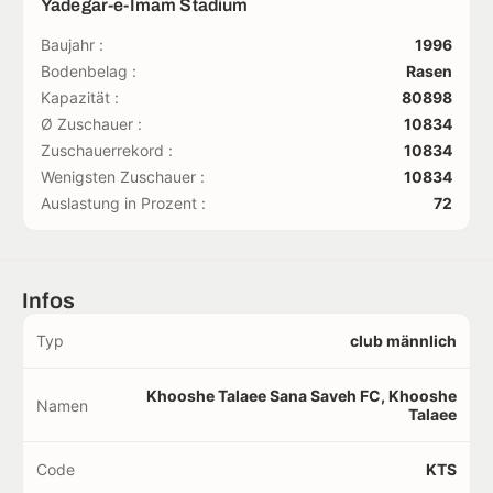
Yadegar-e-Imam Stadium
Baujahr :
1996
Bodenbelag :
Rasen
Kapazität :
80898
Ø Zuschauer :
10834
Zuschauerrekord :
10834
Wenigsten Zuschauer :
10834
Auslastung in Prozent :
72
Infos
Typ
club männlich
Khooshe Talaee Sana Saveh FC, Khooshe
Namen
Talaee
Code
KTS