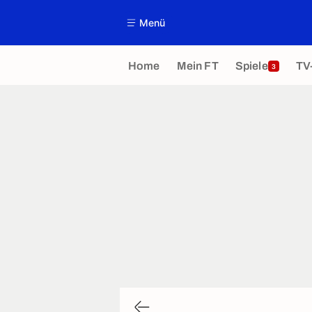
Menü
Home
Mein FT
Spiele
TV
3