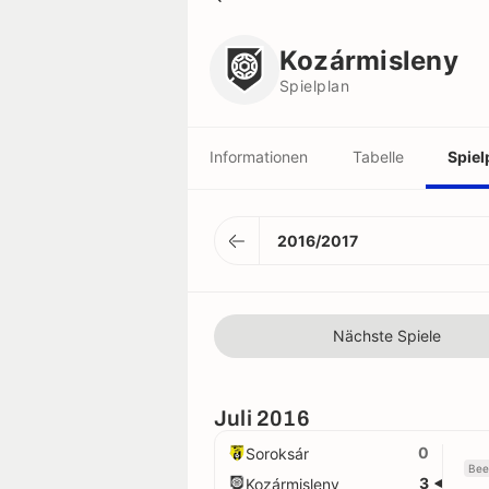
Kozármisleny
Spielplan
Kozármisleny
Spielplan
Informationen
Tabelle
Spiel
2016/2017
Nächste Spiele
Juli 2016
0
Soroksár
Bee
3
Kozármisleny