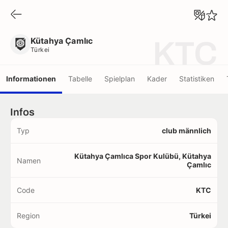
Kütahya Çamlıc
Türkei
Kütahya Çamlıc
KTC
Türkei
Informationen
Tabelle
Spielplan
Kader
Statistiken
Infos
Typ
club männlich
Kütahya Çamlıca Spor Kulübü, Kütahya
Namen
Çamlıc
Code
KTC
Region
Türkei