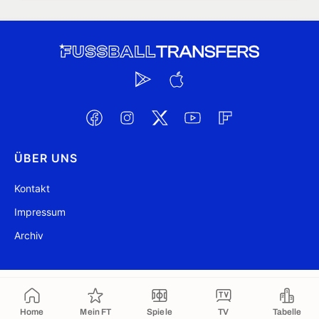
ÜBER UNS
Kontakt
Impressum
Archiv
@ FussballTransfers.com 2009-2026
Aktualisiert 05:07
Home
Mein FT
Spiele
TV
Tabelle
In die Zwischenablage kopiert