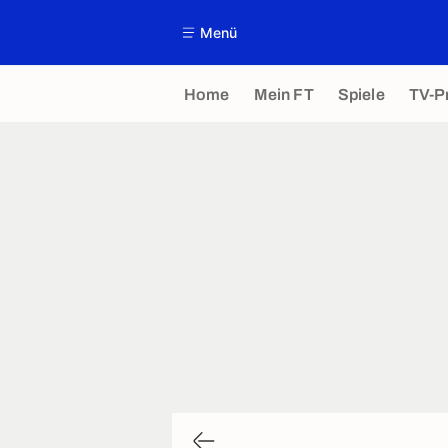
Menü
Home
Mein FT
Spiele
TV-P