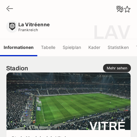
La Vitréenne
Frankreich
La Vitréenne
LAV
Frankreich
Informationen
Tabelle
Spielplan
Kader
Statistiken
Stadion
Mehr sehen
VITRÉ