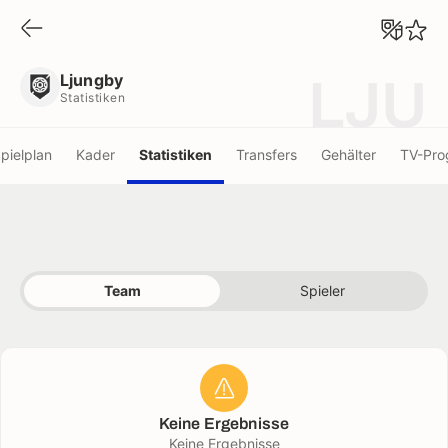
Ljungby
Statistiken
Ljungby
LJU
Statistiken
pielplan
Kader
Statistiken
Transfers
Gehälter
TV-Pr
Team
Spieler
Keine Ergebnisse
Keine Ergebnisse