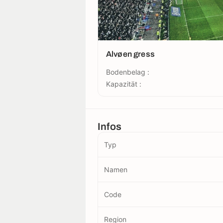
Alvøen gress
Bodenbelag :
Kapazität :
Infos
Typ
Namen
Code
Region