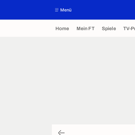
Menü
Home
Mein FT
Spiele
TV-P