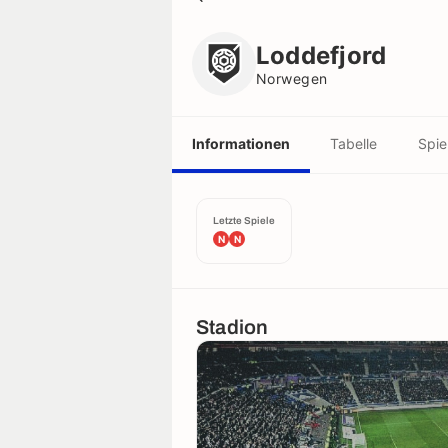
Loddefjord
Norwegen
Loddefjord
Norwegen
Informationen
Tabelle
Spie
Letzte Spiele
N
N
Stadion