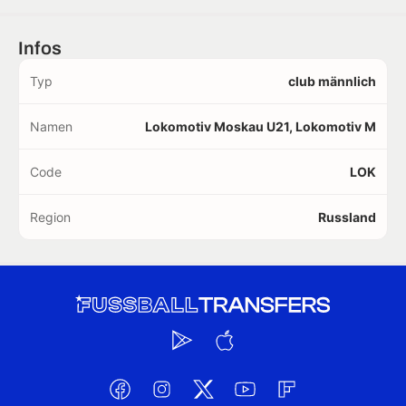
Infos
Typ
club männlich
Namen
Lokomotiv Moskau U21, Lokomotiv M
Code
LOK
Region
Russland