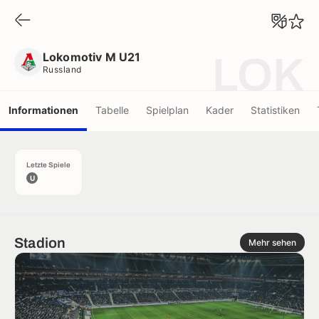
Lokomotiv M U21
Russland
Lokomotiv M U21
LOK
Russland
Informationen
Tabelle
Spielplan
Kader
Statistiken
Letzte Spiele
U
Stadion
Mehr sehen