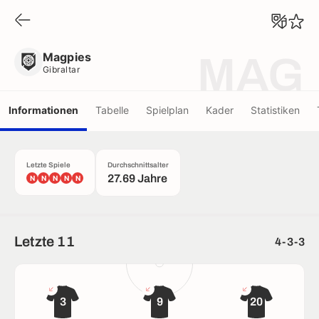
Magpies
Gibraltar
Magpies
MAG
Gibraltar
Informationen
Tabelle
Spielplan
Kader
Statistiken
Letzte Spiele
Durchschnittsalter
27.69 Jahre
N
N
N
N
N
Letzte 11
4-3-3
3
9
20