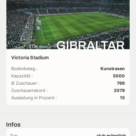
GIBRALTAR
Victoria Stadium
Bodenbelag :
Kunstrasen
Kapazität :
5000
Ø Zuschauer :
766
Zuschauerrekord :
2079
Auslastung in Prozent :
15
Infos
Typ
club männlich