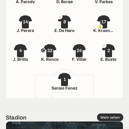
Á. Parody
D. Borge
V. Parkes
14
8
17
J. Perera
E. De Haro
K. Krasniqi
4
32
24
2
J. Britto
K. Ronco
F. Villar
E. Busto
1
Sergio Fúnez
Stadion
Mehr sehen