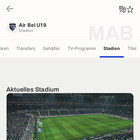
Air Bel U19
Stadion
Air Bel U19
MAB
Stadion
tiken
Transfers
Gehälter
TV-Programm
Stadion
Titel
Aktuelles Stadium