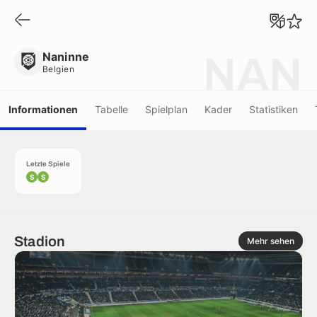
Naninne
Belgien
Naninne
NAN
Belgien
Informationen
Tabelle
Spielplan
Kader
Statistiken
Letzte Spiele
S
S
Stadion
Mehr sehen