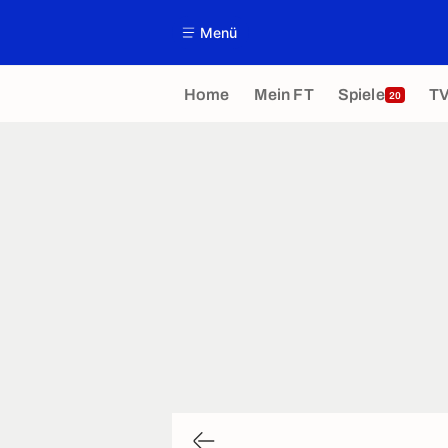
Menü
Home
Mein FT
Spiele
T
20