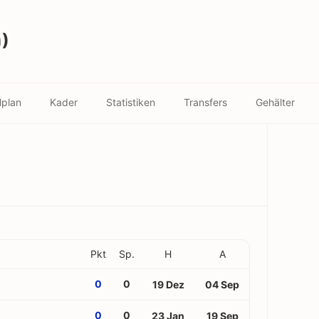
n)
lplan
Kader
Statistiken
Transfers
Gehälter
Pkt
Sp.
H
A
0
0
19 Dez
04 Sep
0
0
23 Jan
19 Sep