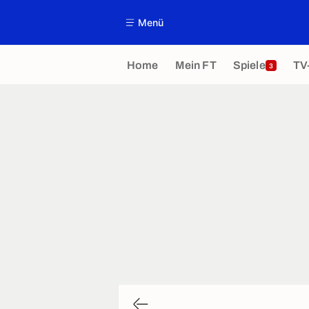
Menü
Home
Mein FT
Spiele
TV
3