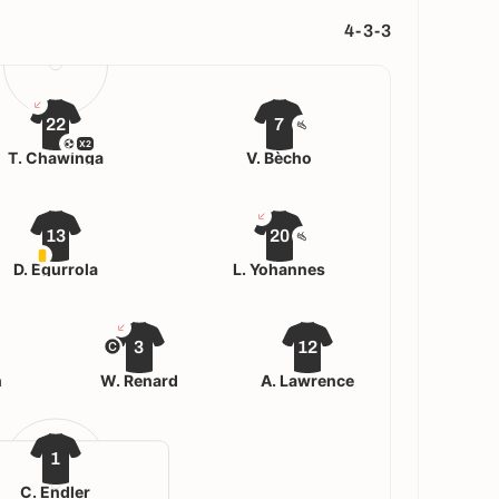
4-3-3
22
7
X2
T. Chawinga
V. Bècho
13
20
D. Egurrola
L. Yohannes
3
12
n
W. Renard
A. Lawrence
1
C. Endler