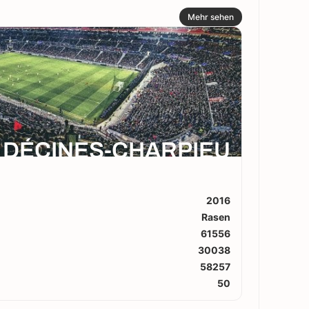
Mehr sehen
DÉCINES-CHARPIEU
2016
Rasen
61556
30038
58257
50