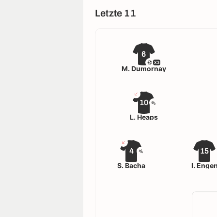
Letzte 11
6
X3
M. Dumornay
10
L. Heaps
4
15
S. Bacha
I. Enge