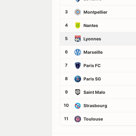
3
Montpellier
4
Nantes
5
Lyonnes
6
Marseille
7
Paris FC
8
Paris SG
9
Saint Malo
10
Strasbourg
11
Toulouse