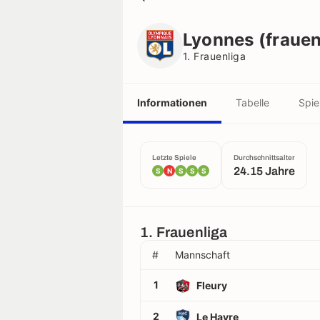
Lyonnes (frauen)
1. Frauenliga
Lyonnes (fraue
1. Frauenliga
Informationen
Tabelle
Spie
Letzte Spiele
Durchschnittsalter
24.15 Jahre
S
N
S
S
S
1. Frauenliga
#
Mannschaft
1
Fleury
2
Le Havre