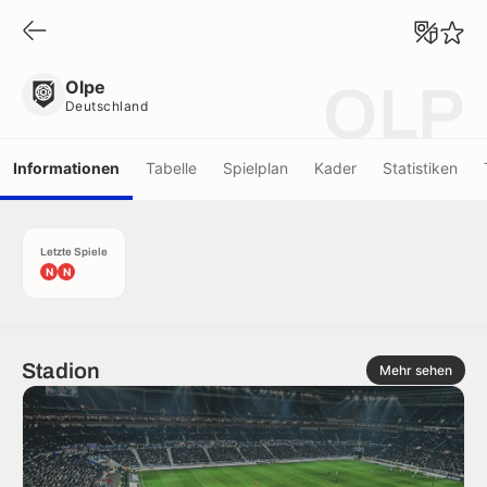
Olpe
Deutschland
Olpe
OLP
Deutschland
Informationen
Tabelle
Spielplan
Kader
Statistiken
Letzte Spiele
N
N
Stadion
Mehr sehen