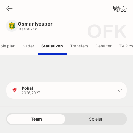
Osmaniyespor
Statistiken
Osmaniyespor
OFK
Statistiken
pielplan
Kader
Statistiken
Transfers
Gehälter
TV-Pr
Pokal
2026/2027
Team
Spieler