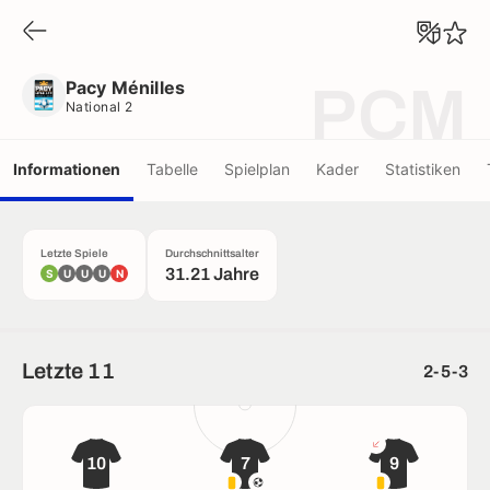
Pacy Ménilles
National 2
Pacy Ménilles
PCM
National 2
Informationen
Tabelle
Spielplan
Kader
Statistiken
Letzte Spiele
Durchschnittsalter
31.21 Jahre
S
U
U
U
N
Letzte 11
2-5-3
10
7
9