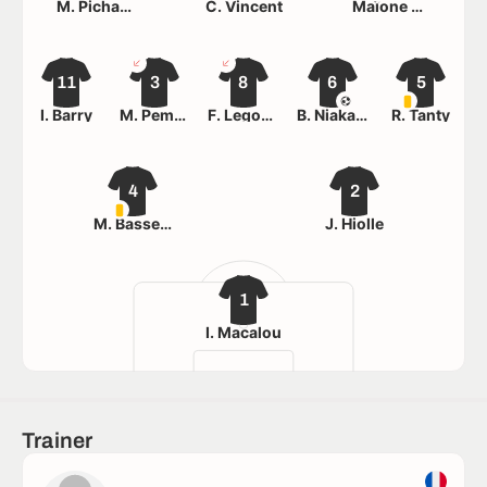
M. Pichavant
C. Vincent
Maïone Dachunchinge
11
3
8
6
5
I. Barry
M. Pembele Mbayo Kaya
F. Legoedec
B. Niakate
R. Tanty
4
2
M. Bassele
J. Hiolle
1
I. Macalou
Trainer