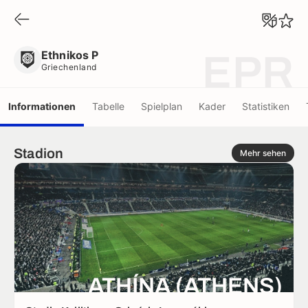
Ethnikos P
Griechenland
Ethnikos P
EPR
Griechenland
Informationen
Tabelle
Spielplan
Kader
Statistiken
Stadion
Mehr sehen
ATHÍNA (ATHENS)