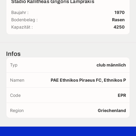
Stadio Kallitheas Grigóris Lamprákis
Baujahr :
1970
Bodenbelag :
Rasen
Kapazität :
4250
Infos
Typ
club männlich
Namen
PAE Ethnikos Piraeus FC, Ethnikos P
Code
EPR
Region
Griechenland