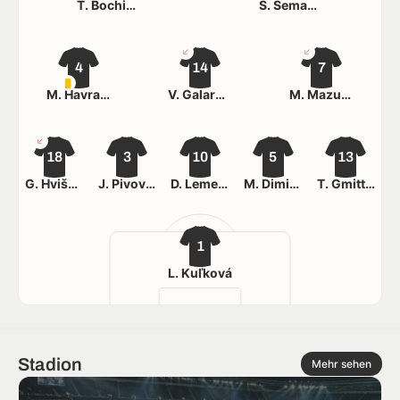
T. Bochinová
S. Semanová
4
14
7
M. Havranová
V. Galarovičová
M. Mazurová
18
3
10
5
13
G. Hviščová
J. Pivovarníková
D. Lemešová
M. Dimitrijević
T. Gmitterová
1
L. Kuľková
Stadion
Mehr sehen