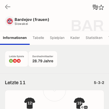
Bardejov (frauen)
Slowakei
Bardejov (frauen)
BAR
Slowakei
Informationen
Tabelle
Spielplan
Kader
Statistiken
Letzte Spiele
Durchschnittsalter
28.79 Jahre
S
N
N
Letzte 11
5-3-2
12
19
X2