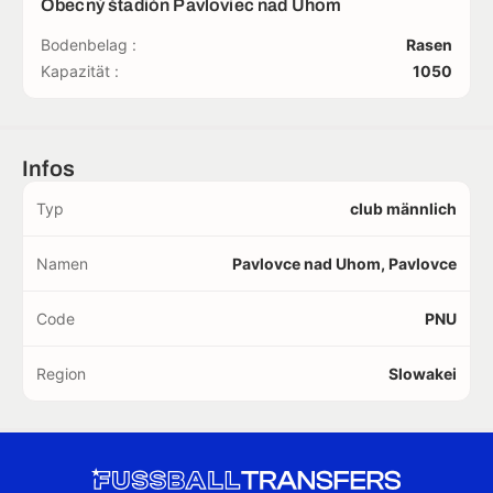
Obecný štadión Pavloviec nad Uhom
Bodenbelag :
Rasen
Kapazität :
1050
Infos
Typ
club männlich
Namen
Pavlovce nad Uhom, Pavlovce
Code
PNU
Region
Slowakei