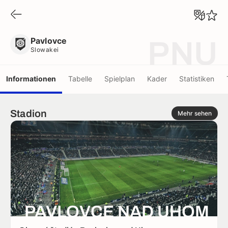
Pavlovce
Slowakei
Pavlovce
PNU
Slowakei
Informationen
Tabelle
Spielplan
Kader
Statistiken
Stadion
Mehr sehen
PAVLOVCE NAD UHOM